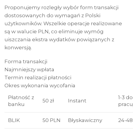
Proponujemy rozległy wybór form transakcji
dostosowanych do wymagań z Polski
użytkowników. Wszelkie operacje realizowane
są w walucie PLN, co eliminuje wymóg
uiszczania ekstra wydatków powiązanych z
konwersją.
Forma transakcji
Najmniejszy wpłata
Termin realizacji płatności
Okres wykonania wycofania
Płatność z
1-3 d
50 zł
Instant
banku
pracu
BLIK
50 PLN
Błyskawiczny
24-48