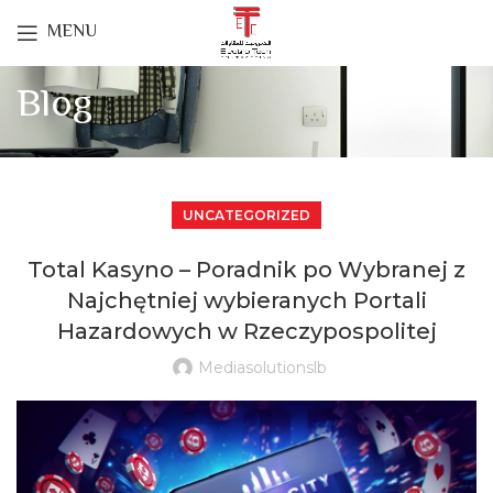
MENU
Blog
UNCATEGORIZED
Total Kasyno – Poradnik po Wybranej z
Najchętniej wybieranych Portali
Hazardowych w Rzeczypospolitej
Mediasolutionslb