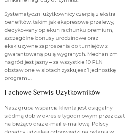
Systematyczni użytkownicy czerpią z ekstra
benefitów, takim jak ekspresowe przelewy,
dedykowany opiekun rachunku premium,
szczególne bonusy urodzinowe oraz
ekskluzywne zaproszenia do turniejów z
gwarantowaną pulą wygranych. Mechanizm
nagród jest jasny – za wszystkie 10 PLN
obstawione w slotach zyskujesz 1 jednostkę
programu.
Fachowe Serwis Użytkowników
Nasz grupa wsparcia klienta jest osiągalny
siódmą dób w okresie tygodniowym przez czat
na bieżąco oraz e-mail e-mailową. Polscy
doradcy udzielają odpowiedzi na pytania w