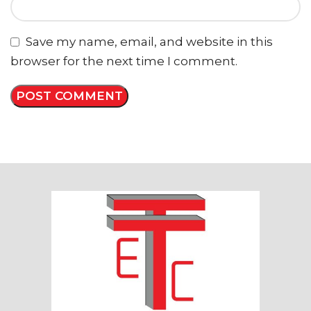
Save my name, email, and website in this
browser for the next time I comment.