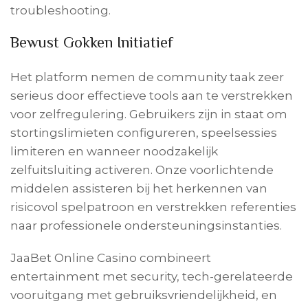
troubleshooting.
Bewust Gokken Initiatief
Het platform nemen de community taak zeer
serieus door effectieve tools aan te verstrekken
voor zelfregulering. Gebruikers zijn in staat om
stortingslimieten configureren, speelsessies
limiteren en wanneer noodzakelijk
zelfuitsluiting activeren. Onze voorlichtende
middelen assisteren bij het herkennen van
risicovol spelpatroon en verstrekken referenties
naar professionele ondersteuningsinstanties.
JaaBet Online Casino combineert
entertainment met security, tech-gerelateerde
vooruitgang met gebruiksvriendelijkheid, en