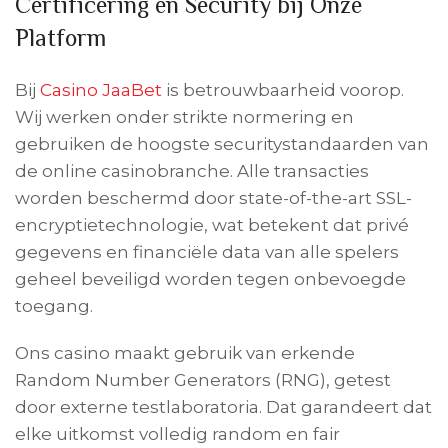
Certificering en Security bij Onze
Platform
Bij
Casino JaaBet
is betrouwbaarheid voorop.
Wij werken onder strikte normering en
gebruiken de hoogste securitystandaarden van
de online casinobranche. Alle transacties
worden beschermd door state-of-the-art SSL-
encryptietechnologie, wat betekent dat privé
gegevens en financiële data van alle spelers
geheel beveiligd worden tegen onbevoegde
toegang.
Ons casino maakt gebruik van erkende
Random Number Generators (RNG), getest
door externe testlaboratoria. Dat garandeert dat
elke uitkomst volledig random en fair