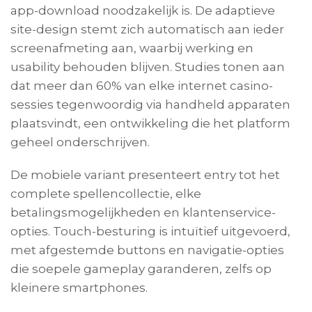
app-download noodzakelijk is. De adaptieve
site-design stemt zich automatisch aan ieder
screenafmeting aan, waarbij werking en
usability behouden blijven. Studies tonen aan
dat meer dan 60% van elke internet casino-
sessies tegenwoordig via handheld apparaten
plaatsvindt, een ontwikkeling die het platform
geheel onderschrijven.
De mobiele variant presenteert entry tot het
complete spellencollectie, elke
betalingsmogelijkheden en klantenservice-
opties. Touch-besturing is intuïtief uitgevoerd,
met afgestemde buttons en navigatie-opties
die soepele gameplay garanderen, zelfs op
kleinere smartphones.