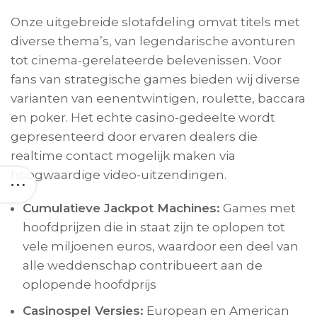
Onze uitgebreide slotafdeling omvat titels met
diverse thema’s, van legendarische avonturen
tot cinema-gerelateerde belevenissen. Voor
fans van strategische games bieden wij diverse
varianten van eenentwintigen, roulette, baccara
en poker. Het echte casino-gedeelte wordt
gepresenteerd door ervaren dealers die
realtime contact mogelijk maken via
hoogwaardige video-uitzendingen.
Cumulatieve Jackpot Machines:
Games met
hoofdprijzen die in staat zijn te oplopen tot
vele miljoenen euros, waardoor een deel van
alle weddenschap contribueert aan de
oplopende hoofdprijs
Casinospel Versies:
European en American