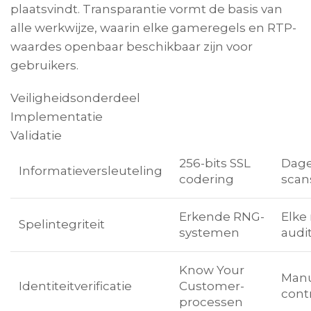
plaatsvindt. Transparantie vormt de basis van
alle werkwijze, waarin elke gameregels en RTP-
waardes openbaar beschikbaar zijn voor
gebruikers.
Veiligheidsonderdeel
Implementatie
Validatie
256-bits SSL
Dage
Informatieversleuteling
codering
scan
Erkende RNG-
Elke
Spelintegriteit
systemen
audi
Know Your
Man
Identiteitverificatie
Customer-
cont
processen