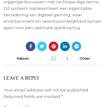
vrijgevige bonussen met rechtvaardige terms.
Dit systeem representeert een eigentijdse
benadering van digitaal gaming, waar
entertainment en verantwoordelijkheid samen
gaan voor een optimale spelervaring.
Newer
Older
LEAVE A REPLY
Your email address will not be published.
Required fields are marked
*