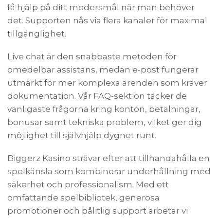
få hjälp på ditt modersmål när man behöver
det. Supporten nås via flera kanaler för maximal
tillgänglighet.
Live chat är den snabbaste metoden för
omedelbar assistans, medan e-post fungerar
utmärkt för mer komplexa ärenden som kräver
dokumentation. Vår FAQ-sektion täcker de
vanligaste frågorna kring konton, betalningar,
bonusar samt tekniska problem, vilket ger dig
möjlighet till självhjälp dygnet runt.
Biggerz Kasino strävar efter att tillhandahålla en
spelkänsla som kombinerar underhållning med
säkerhet och professionalism. Med ett
omfattande spelbibliotek, generösa
promotioner och pålitlig support arbetar vi