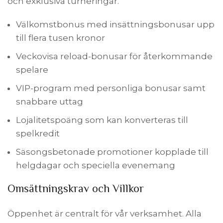
och exklusiva turneringar.
Välkomstbonus med insättningsbonusar upp
till flera tusen kronor
Veckovisa reload-bonusar för återkommande
spelare
VIP-program med personliga bonusar samt
snabbare uttag
Lojalitetspoäng som kan konverteras till
spelkredit
Säsongsbetonade promotioner kopplade till
helgdagar och speciella evenemang
Omsättningskrav och Villkor
Öppenhet är centralt för vår verksamhet. Alla