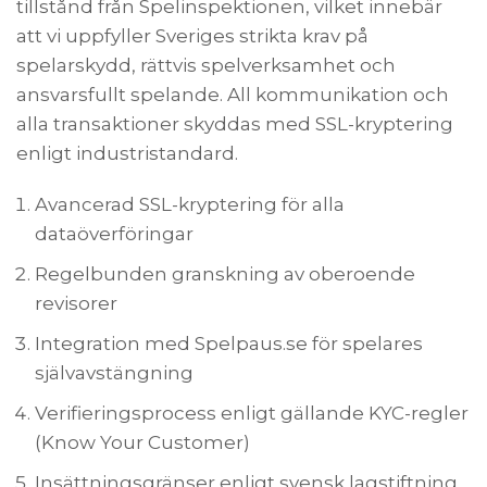
tillstånd från Spelinspektionen, vilket innebär
att vi uppfyller Sveriges strikta krav på
spelarskydd, rättvis spelverksamhet och
ansvarsfullt spelande. All kommunikation och
alla transaktioner skyddas med SSL-kryptering
enligt industristandard.
Avancerad SSL-kryptering för alla
dataöverföringar
Regelbunden granskning av oberoende
revisorer
Integration med Spelpaus.se för spelares
självavstängning
Verifieringsprocess enligt gällande KYC-regler
(Know Your Customer)
Insättningsgränser enligt svensk lagstiftning