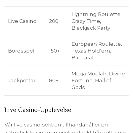
Lightning Roulette,
Live Casino
200+
Crazy Time,
Blackjack Party
European Roulette,
Bordsspel
150+
Texas Hold’em,
Baccarat
Mega Moolah, Divine
Jackpottar
80+
Fortune, Hall of
Gods
Live Casino-Upplevelse
Vår live casino-sektion tillhandahåller en
autentisk kasinoupplevelse direkt från ditt hem.